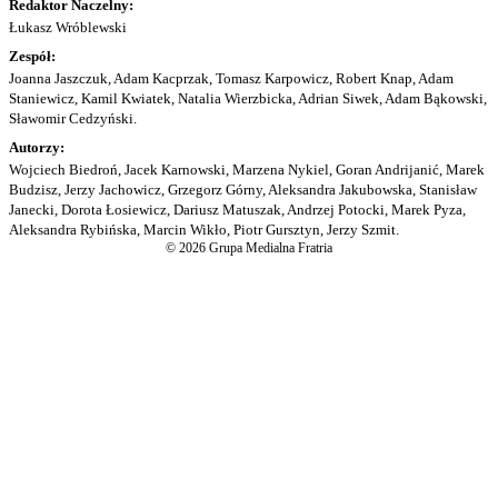
Redaktor Naczelny:
Łukasz Wróblewski
Zespół:
Joanna Jaszczuk, Adam Kacprzak, Tomasz Karpowicz, Robert Knap, Adam
Staniewicz, Kamil Kwiatek, Natalia Wierzbicka, Adrian Siwek, Adam Bąkowski,
Sławomir Cedzyński.
Autorzy:
Wojciech Biedroń, Jacek Karnowski, Marzena Nykiel, Goran Andrijanić, Marek
Budzisz, Jerzy Jachowicz, Grzegorz Górny, Aleksandra Jakubowska, Stanisław
Janecki, Dorota Łosiewicz, Dariusz Matuszak, Andrzej Potocki, Marek Pyza,
Aleksandra Rybińska, Marcin Wikło, Piotr Gursztyn, Jerzy Szmit.
© 2026 Grupa Medialna Fratria