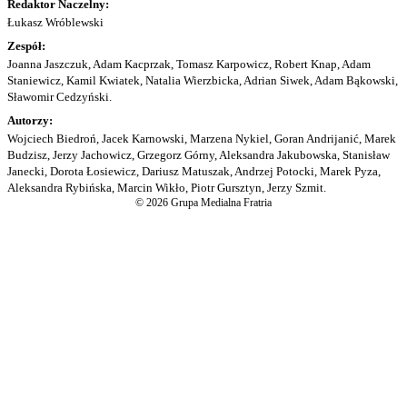
Redaktor Naczelny:
Łukasz Wróblewski
Zespół:
Joanna Jaszczuk, Adam Kacprzak, Tomasz Karpowicz, Robert Knap, Adam
Staniewicz, Kamil Kwiatek, Natalia Wierzbicka, Adrian Siwek, Adam Bąkowski,
Sławomir Cedzyński.
Autorzy:
Wojciech Biedroń, Jacek Karnowski, Marzena Nykiel, Goran Andrijanić, Marek
Budzisz, Jerzy Jachowicz, Grzegorz Górny, Aleksandra Jakubowska, Stanisław
Janecki, Dorota Łosiewicz, Dariusz Matuszak, Andrzej Potocki, Marek Pyza,
Aleksandra Rybińska, Marcin Wikło, Piotr Gursztyn, Jerzy Szmit.
© 2026 Grupa Medialna Fratria