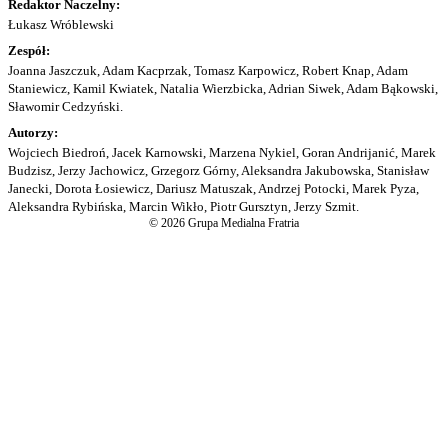
Redaktor Naczelny:
Łukasz Wróblewski
Zespół:
Joanna Jaszczuk, Adam Kacprzak, Tomasz Karpowicz, Robert Knap, Adam
Staniewicz, Kamil Kwiatek, Natalia Wierzbicka, Adrian Siwek, Adam Bąkowski,
Sławomir Cedzyński.
Autorzy:
Wojciech Biedroń, Jacek Karnowski, Marzena Nykiel, Goran Andrijanić, Marek
Budzisz, Jerzy Jachowicz, Grzegorz Górny, Aleksandra Jakubowska, Stanisław
Janecki, Dorota Łosiewicz, Dariusz Matuszak, Andrzej Potocki, Marek Pyza,
Aleksandra Rybińska, Marcin Wikło, Piotr Gursztyn, Jerzy Szmit.
© 2026 Grupa Medialna Fratria