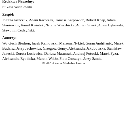
Redaktor Naczelny:
Łukasz Wróblewski
Zespół:
Joanna Jaszczuk, Adam Kacprzak, Tomasz Karpowicz, Robert Knap, Adam
Staniewicz, Kamil Kwiatek, Natalia Wierzbicka, Adrian Siwek, Adam Bąkowski,
Sławomir Cedzyński.
Autorzy:
Wojciech Biedroń, Jacek Karnowski, Marzena Nykiel, Goran Andrijanić, Marek
Budzisz, Jerzy Jachowicz, Grzegorz Górny, Aleksandra Jakubowska, Stanisław
Janecki, Dorota Łosiewicz, Dariusz Matuszak, Andrzej Potocki, Marek Pyza,
Aleksandra Rybińska, Marcin Wikło, Piotr Gursztyn, Jerzy Szmit.
© 2026 Grupa Medialna Fratria