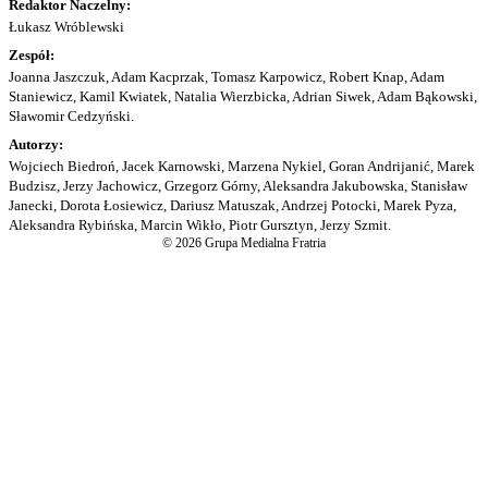
Redaktor Naczelny:
Łukasz Wróblewski
Zespół:
Joanna Jaszczuk, Adam Kacprzak, Tomasz Karpowicz, Robert Knap, Adam
Staniewicz, Kamil Kwiatek, Natalia Wierzbicka, Adrian Siwek, Adam Bąkowski,
Sławomir Cedzyński.
Autorzy:
Wojciech Biedroń, Jacek Karnowski, Marzena Nykiel, Goran Andrijanić, Marek
Budzisz, Jerzy Jachowicz, Grzegorz Górny, Aleksandra Jakubowska, Stanisław
Janecki, Dorota Łosiewicz, Dariusz Matuszak, Andrzej Potocki, Marek Pyza,
Aleksandra Rybińska, Marcin Wikło, Piotr Gursztyn, Jerzy Szmit.
© 2026 Grupa Medialna Fratria