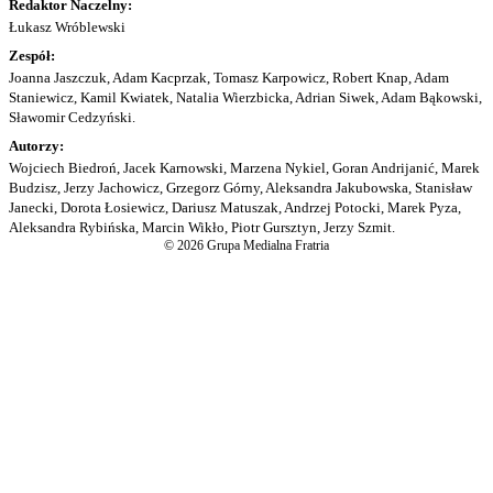
Redaktor Naczelny:
Łukasz Wróblewski
Zespół:
Joanna Jaszczuk, Adam Kacprzak, Tomasz Karpowicz, Robert Knap, Adam
Staniewicz, Kamil Kwiatek, Natalia Wierzbicka, Adrian Siwek, Adam Bąkowski,
Sławomir Cedzyński.
Autorzy:
Wojciech Biedroń, Jacek Karnowski, Marzena Nykiel, Goran Andrijanić, Marek
Budzisz, Jerzy Jachowicz, Grzegorz Górny, Aleksandra Jakubowska, Stanisław
Janecki, Dorota Łosiewicz, Dariusz Matuszak, Andrzej Potocki, Marek Pyza,
Aleksandra Rybińska, Marcin Wikło, Piotr Gursztyn, Jerzy Szmit.
© 2026 Grupa Medialna Fratria