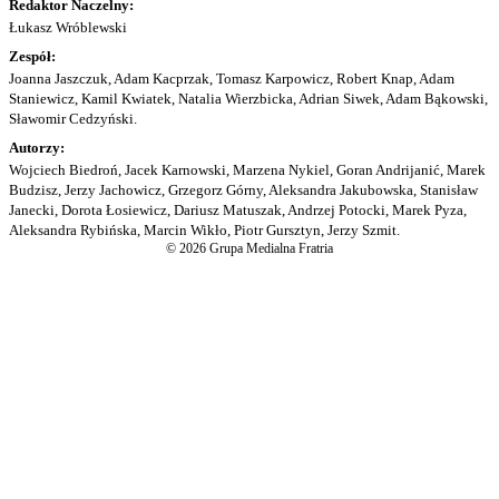
Redaktor Naczelny:
Łukasz Wróblewski
Zespół:
Joanna Jaszczuk, Adam Kacprzak, Tomasz Karpowicz, Robert Knap, Adam
Staniewicz, Kamil Kwiatek, Natalia Wierzbicka, Adrian Siwek, Adam Bąkowski,
Sławomir Cedzyński.
Autorzy:
Wojciech Biedroń, Jacek Karnowski, Marzena Nykiel, Goran Andrijanić, Marek
Budzisz, Jerzy Jachowicz, Grzegorz Górny, Aleksandra Jakubowska, Stanisław
Janecki, Dorota Łosiewicz, Dariusz Matuszak, Andrzej Potocki, Marek Pyza,
Aleksandra Rybińska, Marcin Wikło, Piotr Gursztyn, Jerzy Szmit.
© 2026 Grupa Medialna Fratria