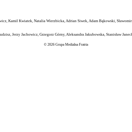
icz, Kamil Kwiatek, Natalia Wierzbicka, Adrian Siwek, Adam Bąkowski, Sławomir
dzisz, Jerzy Jachowicz, Grzegorz Górny, Aleksandra Jakubowska, Stanisław Janeck
© 2026 Grupa Medialna Fratria