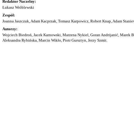
Redaktor Naczelny:
Łukasz Wróblewski
Zespół:
Joanna Jaszczuk, Adam Kacprzak, Tomasz Karpowicz, Robert Knap, Adam Staniew
Autorzy:
Wojciech Biedroń, Jacek Karnowski, Marzena Nykiel, Goran Andrijanić, Marek Bu
Aleksandra Rybińska, Marcin Wikło, Piotr Gursztyn, Jerzy Szmit.