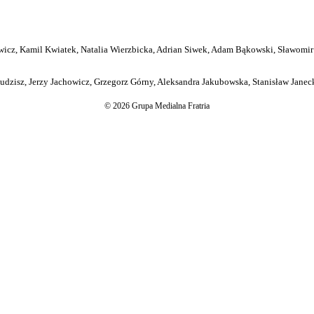
icz, Kamil Kwiatek, Natalia Wierzbicka, Adrian Siwek, Adam Bąkowski, Sławomir
dzisz, Jerzy Jachowicz, Grzegorz Górny, Aleksandra Jakubowska, Stanisław Janeck
© 2026 Grupa Medialna Fratria