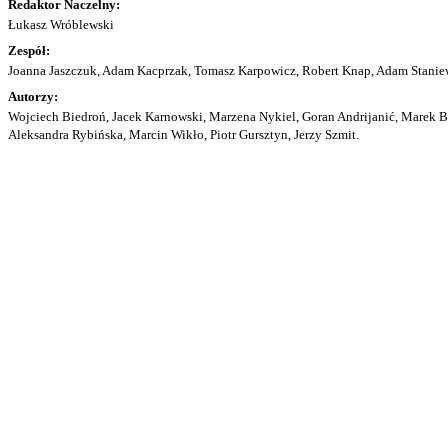
Redaktor Naczelny:
Łukasz Wróblewski
Zespół:
Joanna Jaszczuk, Adam Kacprzak, Tomasz Karpowicz, Robert Knap, Adam Staniew
Autorzy:
Wojciech Biedroń, Jacek Karnowski, Marzena Nykiel, Goran Andrijanić, Marek Bu
Aleksandra Rybińska, Marcin Wikło, Piotr Gursztyn, Jerzy Szmit.