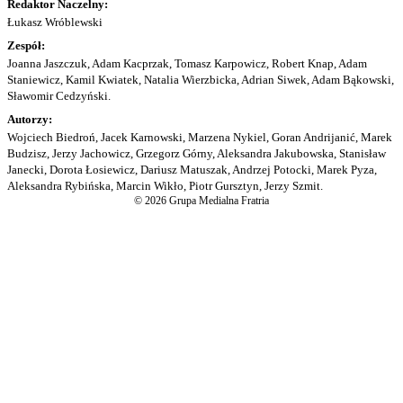
Redaktor Naczelny:
Łukasz Wróblewski
Zespół:
Joanna Jaszczuk, Adam Kacprzak, Tomasz Karpowicz, Robert Knap, Adam
Staniewicz, Kamil Kwiatek, Natalia Wierzbicka, Adrian Siwek, Adam Bąkowski,
Sławomir Cedzyński.
Autorzy:
Wojciech Biedroń, Jacek Karnowski, Marzena Nykiel, Goran Andrijanić, Marek
Budzisz, Jerzy Jachowicz, Grzegorz Górny, Aleksandra Jakubowska, Stanisław
Janecki, Dorota Łosiewicz, Dariusz Matuszak, Andrzej Potocki, Marek Pyza,
Aleksandra Rybińska, Marcin Wikło, Piotr Gursztyn, Jerzy Szmit.
© 2026 Grupa Medialna Fratria