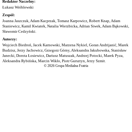
Redaktor Naczelny:
Łukasz Wróblewski
Zespół:
Joanna Jaszczuk, Adam Kacprzak, Tomasz Karpowicz, Robert Knap, Adam
Staniewicz, Kamil Kwiatek, Natalia Wierzbicka, Adrian Siwek, Adam Bąkowski,
Sławomir Cedzyński.
Autorzy:
Wojciech Biedroń, Jacek Karnowski, Marzena Nykiel, Goran Andrijanić, Marek
Budzisz, Jerzy Jachowicz, Grzegorz Górny, Aleksandra Jakubowska, Stanisław
Janecki, Dorota Łosiewicz, Dariusz Matuszak, Andrzej Potocki, Marek Pyza,
Aleksandra Rybińska, Marcin Wikło, Piotr Gursztyn, Jerzy Szmit.
© 2026 Grupa Medialna Fratria