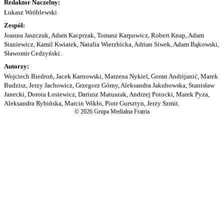
Redaktor Naczelny:
Łukasz Wróblewski
Zespół:
Joanna Jaszczuk, Adam Kacprzak, Tomasz Karpowicz, Robert Knap, Adam
Staniewicz, Kamil Kwiatek, Natalia Wierzbicka, Adrian Siwek, Adam Bąkowski,
Sławomir Cedzyński.
Autorzy:
Wojciech Biedroń, Jacek Karnowski, Marzena Nykiel, Goran Andrijanić, Marek
Budzisz, Jerzy Jachowicz, Grzegorz Górny, Aleksandra Jakubowska, Stanisław
Janecki, Dorota Łosiewicz, Dariusz Matuszak, Andrzej Potocki, Marek Pyza,
Aleksandra Rybińska, Marcin Wikło, Piotr Gursztyn, Jerzy Szmit.
© 2026 Grupa Medialna Fratria