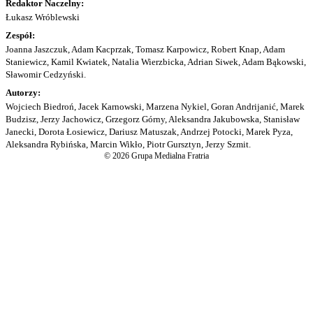
Redaktor Naczelny:
Łukasz Wróblewski
Zespół:
Joanna Jaszczuk, Adam Kacprzak, Tomasz Karpowicz, Robert Knap, Adam
Staniewicz, Kamil Kwiatek, Natalia Wierzbicka, Adrian Siwek, Adam Bąkowski,
Sławomir Cedzyński.
Autorzy:
Wojciech Biedroń, Jacek Karnowski, Marzena Nykiel, Goran Andrijanić, Marek
Budzisz, Jerzy Jachowicz, Grzegorz Górny, Aleksandra Jakubowska, Stanisław
Janecki, Dorota Łosiewicz, Dariusz Matuszak, Andrzej Potocki, Marek Pyza,
Aleksandra Rybińska, Marcin Wikło, Piotr Gursztyn, Jerzy Szmit.
© 2026 Grupa Medialna Fratria