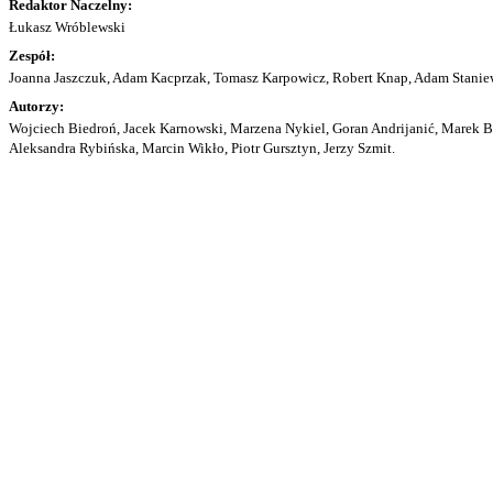
Redaktor Naczelny:
Łukasz Wróblewski
Zespół:
Joanna Jaszczuk, Adam Kacprzak, Tomasz Karpowicz, Robert Knap, Adam Staniew
Autorzy:
Wojciech Biedroń, Jacek Karnowski, Marzena Nykiel, Goran Andrijanić, Marek Bu
Aleksandra Rybińska, Marcin Wikło, Piotr Gursztyn, Jerzy Szmit.