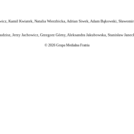
icz, Kamil Kwiatek, Natalia Wierzbicka, Adrian Siwek, Adam Bąkowski, Sławomir
dzisz, Jerzy Jachowicz, Grzegorz Górny, Aleksandra Jakubowska, Stanisław Janeck
© 2026 Grupa Medialna Fratria