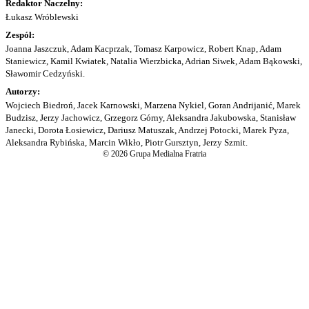
Redaktor Naczelny:
Łukasz Wróblewski
Zespół:
Joanna Jaszczuk, Adam Kacprzak, Tomasz Karpowicz, Robert Knap, Adam
Staniewicz, Kamil Kwiatek, Natalia Wierzbicka, Adrian Siwek, Adam Bąkowski,
Sławomir Cedzyński.
Autorzy:
Wojciech Biedroń, Jacek Karnowski, Marzena Nykiel, Goran Andrijanić, Marek
Budzisz, Jerzy Jachowicz, Grzegorz Górny, Aleksandra Jakubowska, Stanisław
Janecki, Dorota Łosiewicz, Dariusz Matuszak, Andrzej Potocki, Marek Pyza,
Aleksandra Rybińska, Marcin Wikło, Piotr Gursztyn, Jerzy Szmit.
© 2026 Grupa Medialna Fratria