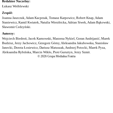
Redaktor Naczelny:
Łukasz Wróblewski
Zespół:
Joanna Jaszczuk, Adam Kacprzak, Tomasz Karpowicz, Robert Knap, Adam
Staniewicz, Kamil Kwiatek, Natalia Wierzbicka, Adrian Siwek, Adam Bąkowski,
Sławomir Cedzyński.
Autorzy:
Wojciech Biedroń, Jacek Karnowski, Marzena Nykiel, Goran Andrijanić, Marek
Budzisz, Jerzy Jachowicz, Grzegorz Górny, Aleksandra Jakubowska, Stanisław
Janecki, Dorota Łosiewicz, Dariusz Matuszak, Andrzej Potocki, Marek Pyza,
Aleksandra Rybińska, Marcin Wikło, Piotr Gursztyn, Jerzy Szmit.
© 2026 Grupa Medialna Fratria