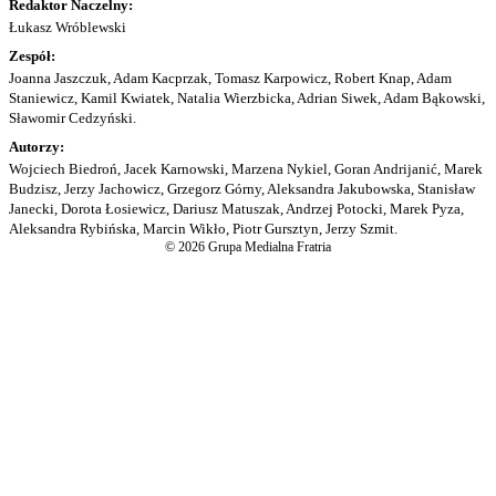
Redaktor Naczelny:
Łukasz Wróblewski
Zespół:
Joanna Jaszczuk, Adam Kacprzak, Tomasz Karpowicz, Robert Knap, Adam
Staniewicz, Kamil Kwiatek, Natalia Wierzbicka, Adrian Siwek, Adam Bąkowski,
Sławomir Cedzyński.
Autorzy:
Wojciech Biedroń, Jacek Karnowski, Marzena Nykiel, Goran Andrijanić, Marek
Budzisz, Jerzy Jachowicz, Grzegorz Górny, Aleksandra Jakubowska, Stanisław
Janecki, Dorota Łosiewicz, Dariusz Matuszak, Andrzej Potocki, Marek Pyza,
Aleksandra Rybińska, Marcin Wikło, Piotr Gursztyn, Jerzy Szmit.
© 2026 Grupa Medialna Fratria