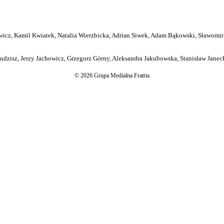
icz, Kamil Kwiatek, Natalia Wierzbicka, Adrian Siwek, Adam Bąkowski, Sławomir
dzisz, Jerzy Jachowicz, Grzegorz Górny, Aleksandra Jakubowska, Stanisław Janeck
© 2026 Grupa Medialna Fratria