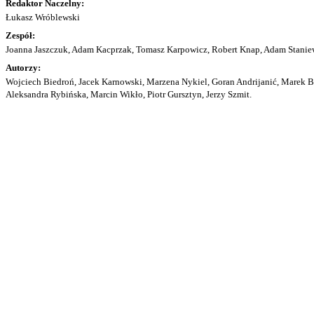
Redaktor Naczelny:
Łukasz Wróblewski
Zespół:
Joanna Jaszczuk, Adam Kacprzak, Tomasz Karpowicz, Robert Knap, Adam Staniew
Autorzy:
Wojciech Biedroń, Jacek Karnowski, Marzena Nykiel, Goran Andrijanić, Marek Bu
Aleksandra Rybińska, Marcin Wikło, Piotr Gursztyn, Jerzy Szmit.