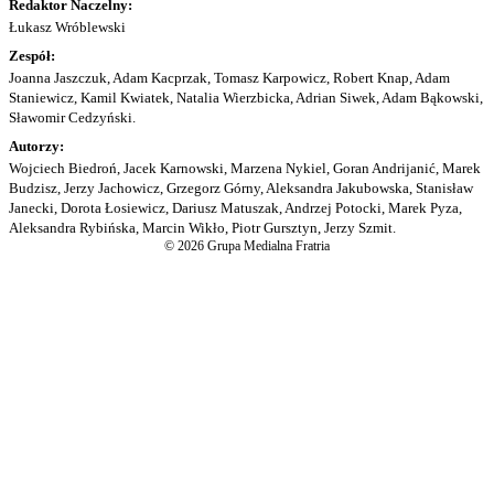
Redaktor Naczelny:
Łukasz Wróblewski
Zespół:
Joanna Jaszczuk, Adam Kacprzak, Tomasz Karpowicz, Robert Knap, Adam
Staniewicz, Kamil Kwiatek, Natalia Wierzbicka, Adrian Siwek, Adam Bąkowski,
Sławomir Cedzyński.
Autorzy:
Wojciech Biedroń, Jacek Karnowski, Marzena Nykiel, Goran Andrijanić, Marek
Budzisz, Jerzy Jachowicz, Grzegorz Górny, Aleksandra Jakubowska, Stanisław
Janecki, Dorota Łosiewicz, Dariusz Matuszak, Andrzej Potocki, Marek Pyza,
Aleksandra Rybińska, Marcin Wikło, Piotr Gursztyn, Jerzy Szmit.
© 2026 Grupa Medialna Fratria