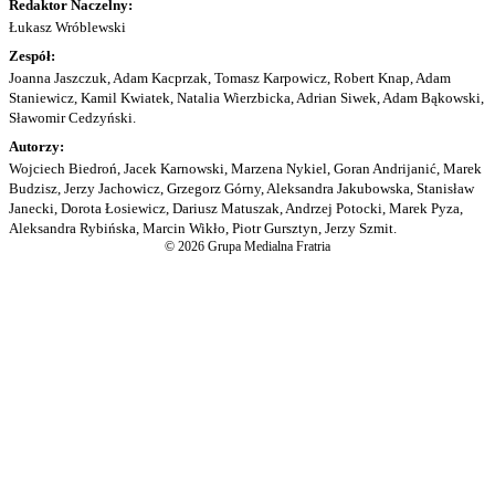
Redaktor Naczelny:
Łukasz Wróblewski
Zespół:
Joanna Jaszczuk, Adam Kacprzak, Tomasz Karpowicz, Robert Knap, Adam
Staniewicz, Kamil Kwiatek, Natalia Wierzbicka, Adrian Siwek, Adam Bąkowski,
Sławomir Cedzyński.
Autorzy:
Wojciech Biedroń, Jacek Karnowski, Marzena Nykiel, Goran Andrijanić, Marek
Budzisz, Jerzy Jachowicz, Grzegorz Górny, Aleksandra Jakubowska, Stanisław
Janecki, Dorota Łosiewicz, Dariusz Matuszak, Andrzej Potocki, Marek Pyza,
Aleksandra Rybińska, Marcin Wikło, Piotr Gursztyn, Jerzy Szmit.
© 2026 Grupa Medialna Fratria