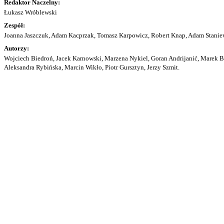
Redaktor Naczelny:
Łukasz Wróblewski
Zespół:
Joanna Jaszczuk, Adam Kacprzak, Tomasz Karpowicz, Robert Knap, Adam Staniew
Autorzy:
Wojciech Biedroń, Jacek Karnowski, Marzena Nykiel, Goran Andrijanić, Marek Bu
Aleksandra Rybińska, Marcin Wikło, Piotr Gursztyn, Jerzy Szmit.