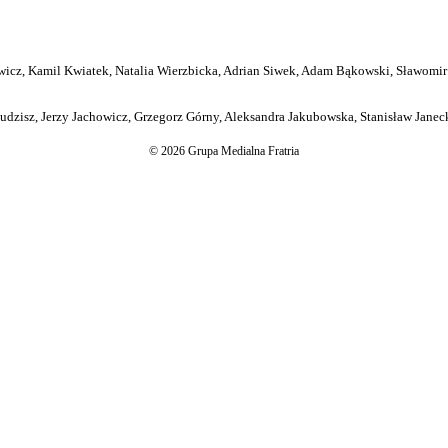
icz, Kamil Kwiatek, Natalia Wierzbicka, Adrian Siwek, Adam Bąkowski, Sławomir
dzisz, Jerzy Jachowicz, Grzegorz Górny, Aleksandra Jakubowska, Stanisław Janeck
© 2026 Grupa Medialna Fratria