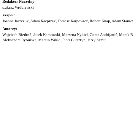
Redaktor Naczelny:
Łukasz Wróblewski
Zespół:
Joanna Jaszczuk, Adam Kacprzak, Tomasz Karpowicz, Robert Knap, Adam Staniew
Autorzy:
Wojciech Biedroń, Jacek Karnowski, Marzena Nykiel, Goran Andrijanić, Marek Bu
Aleksandra Rybińska, Marcin Wikło, Piotr Gursztyn, Jerzy Szmit.