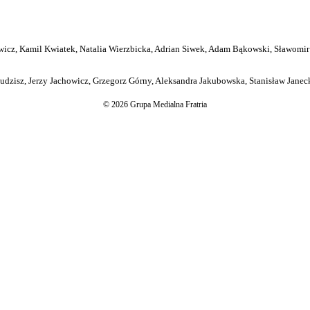
icz, Kamil Kwiatek, Natalia Wierzbicka, Adrian Siwek, Adam Bąkowski, Sławomir
dzisz, Jerzy Jachowicz, Grzegorz Górny, Aleksandra Jakubowska, Stanisław Janeck
© 2026 Grupa Medialna Fratria