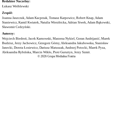
Redaktor Naczelny:
Łukasz Wróblewski
Zespół:
Joanna Jaszczuk, Adam Kacprzak, Tomasz Karpowicz, Robert Knap, Adam
Staniewicz, Kamil Kwiatek, Natalia Wierzbicka, Adrian Siwek, Adam Bąkowski,
Sławomir Cedzyński.
Autorzy:
Wojciech Biedroń, Jacek Karnowski, Marzena Nykiel, Goran Andrijanić, Marek
Budzisz, Jerzy Jachowicz, Grzegorz Górny, Aleksandra Jakubowska, Stanisław
Janecki, Dorota Łosiewicz, Dariusz Matuszak, Andrzej Potocki, Marek Pyza,
Aleksandra Rybińska, Marcin Wikło, Piotr Gursztyn, Jerzy Szmit.
© 2026 Grupa Medialna Fratria