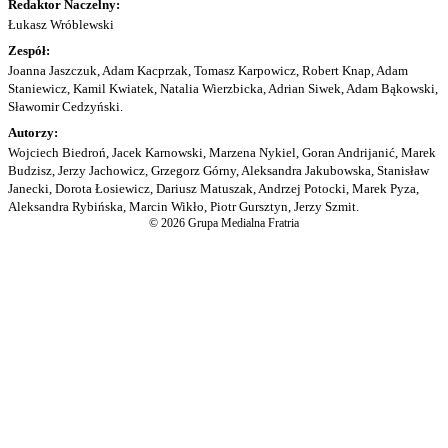
Redaktor Naczelny:
Łukasz Wróblewski
Zespół:
Joanna Jaszczuk, Adam Kacprzak, Tomasz Karpowicz, Robert Knap, Adam
Staniewicz, Kamil Kwiatek, Natalia Wierzbicka, Adrian Siwek, Adam Bąkowski,
Sławomir Cedzyński.
Autorzy:
Wojciech Biedroń, Jacek Karnowski, Marzena Nykiel, Goran Andrijanić, Marek
Budzisz, Jerzy Jachowicz, Grzegorz Górny, Aleksandra Jakubowska, Stanisław
Janecki, Dorota Łosiewicz, Dariusz Matuszak, Andrzej Potocki, Marek Pyza,
Aleksandra Rybińska, Marcin Wikło, Piotr Gursztyn, Jerzy Szmit.
© 2026 Grupa Medialna Fratria