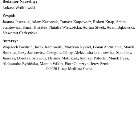
Redaktor Naczelny:
Łukasz Wróblewski
Zespół:
Joanna Jaszczuk, Adam Kacprzak, Tomasz Karpowicz, Robert Knap, Adam
Staniewicz, Kamil Kwiatek, Natalia Wierzbicka, Adrian Siwek, Adam Bąkowski,
Sławomir Cedzyński.
Autorzy:
Wojciech Biedroń, Jacek Karnowski, Marzena Nykiel, Goran Andrijanić, Marek
Budzisz, Jerzy Jachowicz, Grzegorz Górny, Aleksandra Jakubowska, Stanisław
Janecki, Dorota Łosiewicz, Dariusz Matuszak, Andrzej Potocki, Marek Pyza,
Aleksandra Rybińska, Marcin Wikło, Piotr Gursztyn, Jerzy Szmit.
© 2026 Grupa Medialna Fratria