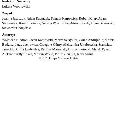
Redaktor Naczelny:
Łukasz Wróblewski
Zespół:
Joanna Jaszczuk, Adam Kacprzak, Tomasz Karpowicz, Robert Knap, Adam
Staniewicz, Kamil Kwiatek, Natalia Wierzbicka, Adrian Siwek, Adam Bąkowski,
Sławomir Cedzyński.
Autorzy:
Wojciech Biedroń, Jacek Karnowski, Marzena Nykiel, Goran Andrijanić, Marek
Budzisz, Jerzy Jachowicz, Grzegorz Górny, Aleksandra Jakubowska, Stanisław
Janecki, Dorota Łosiewicz, Dariusz Matuszak, Andrzej Potocki, Marek Pyza,
Aleksandra Rybińska, Marcin Wikło, Piotr Gursztyn, Jerzy Szmit.
© 2026 Grupa Medialna Fratria