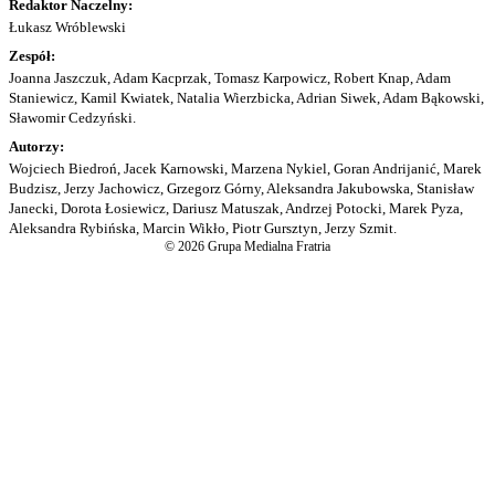
Redaktor Naczelny:
Łukasz Wróblewski
Zespół:
Joanna Jaszczuk, Adam Kacprzak, Tomasz Karpowicz, Robert Knap, Adam
Staniewicz, Kamil Kwiatek, Natalia Wierzbicka, Adrian Siwek, Adam Bąkowski,
Sławomir Cedzyński.
Autorzy:
Wojciech Biedroń, Jacek Karnowski, Marzena Nykiel, Goran Andrijanić, Marek
Budzisz, Jerzy Jachowicz, Grzegorz Górny, Aleksandra Jakubowska, Stanisław
Janecki, Dorota Łosiewicz, Dariusz Matuszak, Andrzej Potocki, Marek Pyza,
Aleksandra Rybińska, Marcin Wikło, Piotr Gursztyn, Jerzy Szmit.
© 2026 Grupa Medialna Fratria