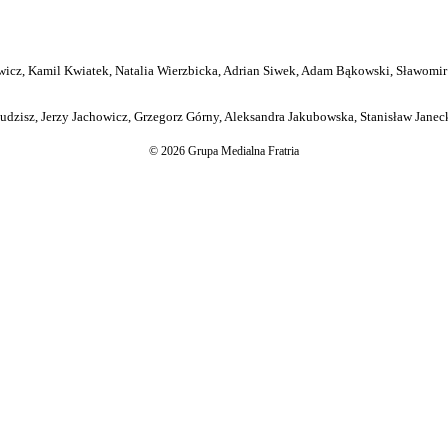
icz, Kamil Kwiatek, Natalia Wierzbicka, Adrian Siwek, Adam Bąkowski, Sławomir
dzisz, Jerzy Jachowicz, Grzegorz Górny, Aleksandra Jakubowska, Stanisław Janeck
© 2026 Grupa Medialna Fratria