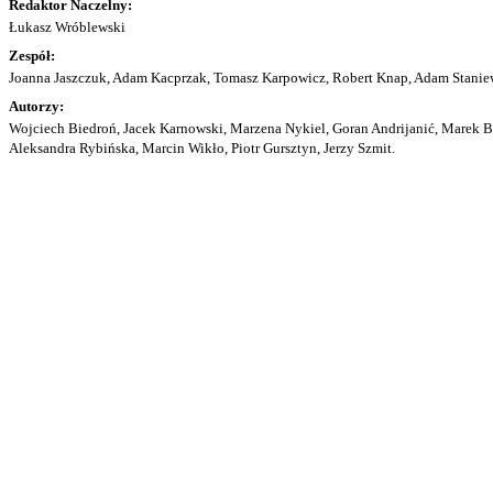
Redaktor Naczelny:
Łukasz Wróblewski
Zespół:
Joanna Jaszczuk, Adam Kacprzak, Tomasz Karpowicz, Robert Knap, Adam Staniew
Autorzy:
Wojciech Biedroń, Jacek Karnowski, Marzena Nykiel, Goran Andrijanić, Marek Bu
Aleksandra Rybińska, Marcin Wikło, Piotr Gursztyn, Jerzy Szmit.