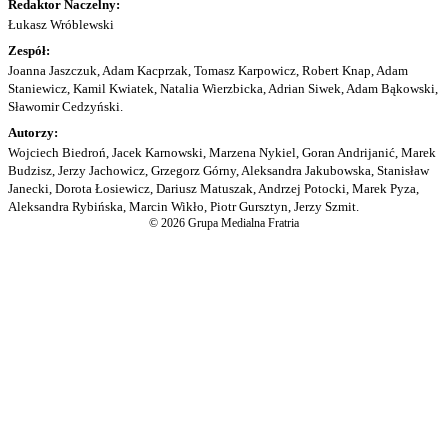
Redaktor Naczelny:
Łukasz Wróblewski
Zespół:
Joanna Jaszczuk, Adam Kacprzak, Tomasz Karpowicz, Robert Knap, Adam
Staniewicz, Kamil Kwiatek, Natalia Wierzbicka, Adrian Siwek, Adam Bąkowski,
Sławomir Cedzyński.
Autorzy:
Wojciech Biedroń, Jacek Karnowski, Marzena Nykiel, Goran Andrijanić, Marek
Budzisz, Jerzy Jachowicz, Grzegorz Górny, Aleksandra Jakubowska, Stanisław
Janecki, Dorota Łosiewicz, Dariusz Matuszak, Andrzej Potocki, Marek Pyza,
Aleksandra Rybińska, Marcin Wikło, Piotr Gursztyn, Jerzy Szmit.
© 2026 Grupa Medialna Fratria