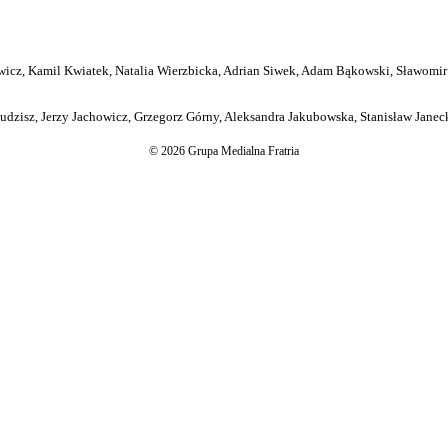
icz, Kamil Kwiatek, Natalia Wierzbicka, Adrian Siwek, Adam Bąkowski, Sławomir
dzisz, Jerzy Jachowicz, Grzegorz Górny, Aleksandra Jakubowska, Stanisław Janeck
© 2026 Grupa Medialna Fratria