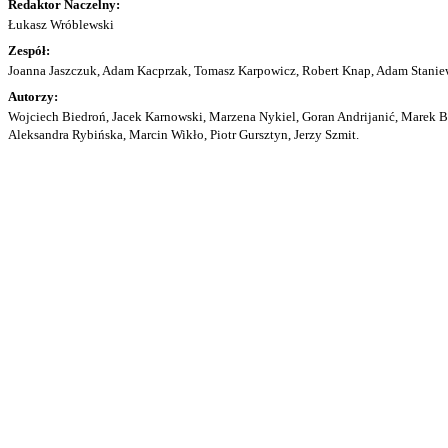
Redaktor Naczelny:
Łukasz Wróblewski
Zespół:
Joanna Jaszczuk, Adam Kacprzak, Tomasz Karpowicz, Robert Knap, Adam Staniew
Autorzy:
Wojciech Biedroń, Jacek Karnowski, Marzena Nykiel, Goran Andrijanić, Marek Bu
Aleksandra Rybińska, Marcin Wikło, Piotr Gursztyn, Jerzy Szmit.