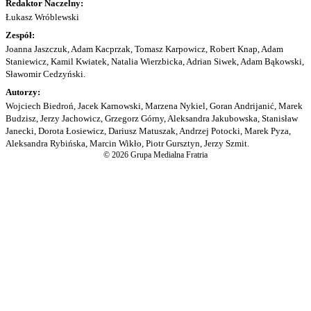
Redaktor Naczelny:
Łukasz Wróblewski
Zespół:
Joanna Jaszczuk, Adam Kacprzak, Tomasz Karpowicz, Robert Knap, Adam
Staniewicz, Kamil Kwiatek, Natalia Wierzbicka, Adrian Siwek, Adam Bąkowski,
Sławomir Cedzyński.
Autorzy:
Wojciech Biedroń, Jacek Karnowski, Marzena Nykiel, Goran Andrijanić, Marek
Budzisz, Jerzy Jachowicz, Grzegorz Górny, Aleksandra Jakubowska, Stanisław
Janecki, Dorota Łosiewicz, Dariusz Matuszak, Andrzej Potocki, Marek Pyza,
Aleksandra Rybińska, Marcin Wikło, Piotr Gursztyn, Jerzy Szmit.
© 2026 Grupa Medialna Fratria