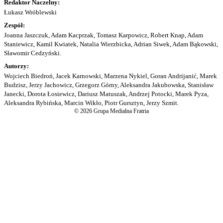
Redaktor Naczelny:
Łukasz Wróblewski
Zespół:
Joanna Jaszczuk, Adam Kacprzak, Tomasz Karpowicz, Robert Knap, Adam
Staniewicz, Kamil Kwiatek, Natalia Wierzbicka, Adrian Siwek, Adam Bąkowski,
Sławomir Cedzyński.
Autorzy:
Wojciech Biedroń, Jacek Karnowski, Marzena Nykiel, Goran Andrijanić, Marek
Budzisz, Jerzy Jachowicz, Grzegorz Górny, Aleksandra Jakubowska, Stanisław
Janecki, Dorota Łosiewicz, Dariusz Matuszak, Andrzej Potocki, Marek Pyza,
Aleksandra Rybińska, Marcin Wikło, Piotr Gursztyn, Jerzy Szmit.
© 2026 Grupa Medialna Fratria