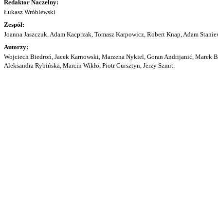
Redaktor Naczelny:
Łukasz Wróblewski
Zespół:
Joanna Jaszczuk, Adam Kacprzak, Tomasz Karpowicz, Robert Knap, Adam Staniew
Autorzy:
Wojciech Biedroń, Jacek Karnowski, Marzena Nykiel, Goran Andrijanić, Marek Bu
Aleksandra Rybińska, Marcin Wikło, Piotr Gursztyn, Jerzy Szmit.