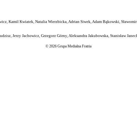
icz, Kamil Kwiatek, Natalia Wierzbicka, Adrian Siwek, Adam Bąkowski, Sławomir
dzisz, Jerzy Jachowicz, Grzegorz Górny, Aleksandra Jakubowska, Stanisław Janeck
© 2026 Grupa Medialna Fratria