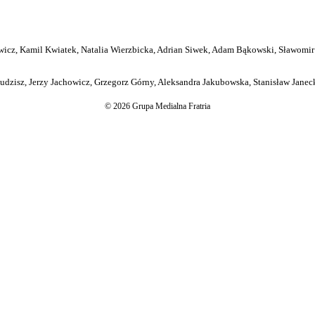
icz, Kamil Kwiatek, Natalia Wierzbicka, Adrian Siwek, Adam Bąkowski, Sławomir
dzisz, Jerzy Jachowicz, Grzegorz Górny, Aleksandra Jakubowska, Stanisław Janeck
© 2026 Grupa Medialna Fratria