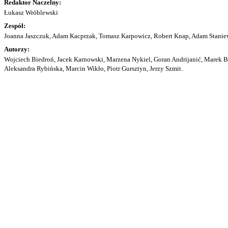
Redaktor Naczelny:
Łukasz Wróblewski
Zespół:
Joanna Jaszczuk, Adam Kacprzak, Tomasz Karpowicz, Robert Knap, Adam Staniew
Autorzy:
Wojciech Biedroń, Jacek Karnowski, Marzena Nykiel, Goran Andrijanić, Marek Bu
Aleksandra Rybińska, Marcin Wikło, Piotr Gursztyn, Jerzy Szmit.