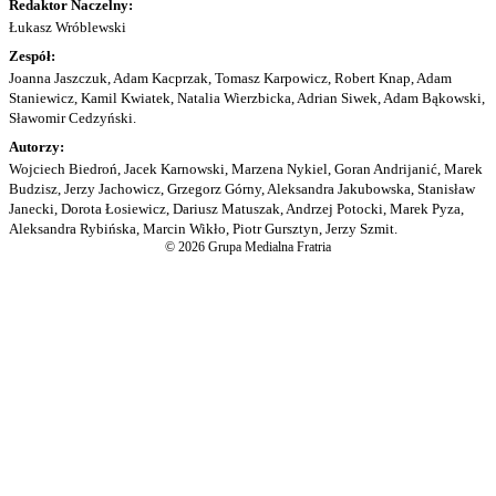
Redaktor Naczelny:
Łukasz Wróblewski
Zespół:
Joanna Jaszczuk, Adam Kacprzak, Tomasz Karpowicz, Robert Knap, Adam
Staniewicz, Kamil Kwiatek, Natalia Wierzbicka, Adrian Siwek, Adam Bąkowski,
Sławomir Cedzyński.
Autorzy:
Wojciech Biedroń, Jacek Karnowski, Marzena Nykiel, Goran Andrijanić, Marek
Budzisz, Jerzy Jachowicz, Grzegorz Górny, Aleksandra Jakubowska, Stanisław
Janecki, Dorota Łosiewicz, Dariusz Matuszak, Andrzej Potocki, Marek Pyza,
Aleksandra Rybińska, Marcin Wikło, Piotr Gursztyn, Jerzy Szmit.
© 2026 Grupa Medialna Fratria