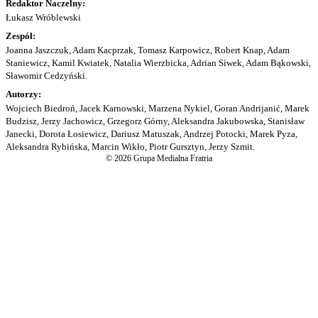
Redaktor Naczelny:
Łukasz Wróblewski
Zespół:
Joanna Jaszczuk, Adam Kacprzak, Tomasz Karpowicz, Robert Knap, Adam
Staniewicz, Kamil Kwiatek, Natalia Wierzbicka, Adrian Siwek, Adam Bąkowski,
Sławomir Cedzyński.
Autorzy:
Wojciech Biedroń, Jacek Karnowski, Marzena Nykiel, Goran Andrijanić, Marek
Budzisz, Jerzy Jachowicz, Grzegorz Górny, Aleksandra Jakubowska, Stanisław
Janecki, Dorota Łosiewicz, Dariusz Matuszak, Andrzej Potocki, Marek Pyza,
Aleksandra Rybińska, Marcin Wikło, Piotr Gursztyn, Jerzy Szmit.
© 2026 Grupa Medialna Fratria