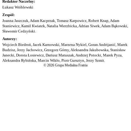
Redaktor Naczelny:
Łukasz Wróblewski
Zespół:
Joanna Jaszczuk, Adam Kacprzak, Tomasz Karpowicz, Robert Knap, Adam
Staniewicz, Kamil Kwiatek, Natalia Wierzbicka, Adrian Siwek, Adam Bąkowski,
Sławomir Cedzyński.
Autorzy:
Wojciech Biedroń, Jacek Karnowski, Marzena Nykiel, Goran Andrijanić, Marek
Budzisz, Jerzy Jachowicz, Grzegorz Górny, Aleksandra Jakubowska, Stanisław
Janecki, Dorota Łosiewicz, Dariusz Matuszak, Andrzej Potocki, Marek Pyza,
Aleksandra Rybińska, Marcin Wikło, Piotr Gursztyn, Jerzy Szmit.
© 2026 Grupa Medialna Fratria