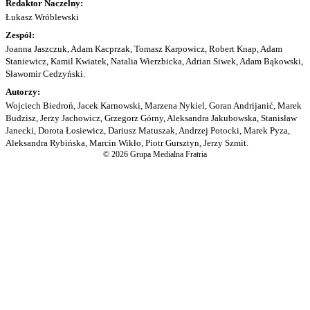
Redaktor Naczelny:
Łukasz Wróblewski
Zespół:
Joanna Jaszczuk, Adam Kacprzak, Tomasz Karpowicz, Robert Knap, Adam
Staniewicz, Kamil Kwiatek, Natalia Wierzbicka, Adrian Siwek, Adam Bąkowski,
Sławomir Cedzyński.
Autorzy:
Wojciech Biedroń, Jacek Karnowski, Marzena Nykiel, Goran Andrijanić, Marek
Budzisz, Jerzy Jachowicz, Grzegorz Górny, Aleksandra Jakubowska, Stanisław
Janecki, Dorota Łosiewicz, Dariusz Matuszak, Andrzej Potocki, Marek Pyza,
Aleksandra Rybińska, Marcin Wikło, Piotr Gursztyn, Jerzy Szmit.
© 2026 Grupa Medialna Fratria