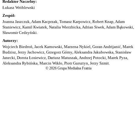
Redaktor Naczelny:
Łukasz Wróblewski
Zespół:
Joanna Jaszczuk, Adam Kacprzak, Tomasz Karpowicz, Robert Knap, Adam
Staniewicz, Kamil Kwiatek, Natalia Wierzbicka, Adrian Siwek, Adam Bąkowski,
Sławomir Cedzyński.
Autorzy:
Wojciech Biedroń, Jacek Karnowski, Marzena Nykiel, Goran Andrijanić, Marek
Budzisz, Jerzy Jachowicz, Grzegorz Górny, Aleksandra Jakubowska, Stanisław
Janecki, Dorota Łosiewicz, Dariusz Matuszak, Andrzej Potocki, Marek Pyza,
Aleksandra Rybińska, Marcin Wikło, Piotr Gursztyn, Jerzy Szmit.
© 2026 Grupa Medialna Fratria