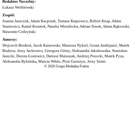
Redaktor Naczelny:
Łukasz Wróblewski
Zespół:
Joanna Jaszczuk, Adam Kacprzak, Tomasz Karpowicz, Robert Knap, Adam
Staniewicz, Kamil Kwiatek, Natalia Wierzbicka, Adrian Siwek, Adam Bąkowski,
Sławomir Cedzyński.
Autorzy:
Wojciech Biedroń, Jacek Karnowski, Marzena Nykiel, Goran Andrijanić, Marek
Budzisz, Jerzy Jachowicz, Grzegorz Górny, Aleksandra Jakubowska, Stanisław
Janecki, Dorota Łosiewicz, Dariusz Matuszak, Andrzej Potocki, Marek Pyza,
Aleksandra Rybińska, Marcin Wikło, Piotr Gursztyn, Jerzy Szmit.
© 2026 Grupa Medialna Fratria