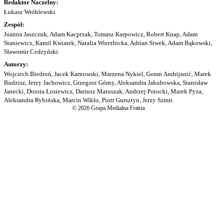
Redaktor Naczelny:
Łukasz Wróblewski
Zespół:
Joanna Jaszczuk, Adam Kacprzak, Tomasz Karpowicz, Robert Knap, Adam
Staniewicz, Kamil Kwiatek, Natalia Wierzbicka, Adrian Siwek, Adam Bąkowski,
Sławomir Cedzyński.
Autorzy:
Wojciech Biedroń, Jacek Karnowski, Marzena Nykiel, Goran Andrijanić, Marek
Budzisz, Jerzy Jachowicz, Grzegorz Górny, Aleksandra Jakubowska, Stanisław
Janecki, Dorota Łosiewicz, Dariusz Matuszak, Andrzej Potocki, Marek Pyza,
Aleksandra Rybińska, Marcin Wikło, Piotr Gursztyn, Jerzy Szmit.
© 2026 Grupa Medialna Fratria