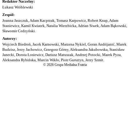
Redaktor Naczelny:
Łukasz Wróblewski
Zespół:
Joanna Jaszczuk, Adam Kacprzak, Tomasz Karpowicz, Robert Knap, Adam
Staniewicz, Kamil Kwiatek, Natalia Wierzbicka, Adrian Siwek, Adam Bąkowski,
Sławomir Cedzyński.
Autorzy:
Wojciech Biedroń, Jacek Karnowski, Marzena Nykiel, Goran Andrijanić, Marek
Budzisz, Jerzy Jachowicz, Grzegorz Górny, Aleksandra Jakubowska, Stanisław
Janecki, Dorota Łosiewicz, Dariusz Matuszak, Andrzej Potocki, Marek Pyza,
Aleksandra Rybińska, Marcin Wikło, Piotr Gursztyn, Jerzy Szmit.
© 2026 Grupa Medialna Fratria