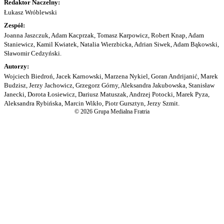
Redaktor Naczelny:
Łukasz Wróblewski
Zespół:
Joanna Jaszczuk, Adam Kacprzak, Tomasz Karpowicz, Robert Knap, Adam
Staniewicz, Kamil Kwiatek, Natalia Wierzbicka, Adrian Siwek, Adam Bąkowski,
Sławomir Cedzyński.
Autorzy:
Wojciech Biedroń, Jacek Karnowski, Marzena Nykiel, Goran Andrijanić, Marek
Budzisz, Jerzy Jachowicz, Grzegorz Górny, Aleksandra Jakubowska, Stanisław
Janecki, Dorota Łosiewicz, Dariusz Matuszak, Andrzej Potocki, Marek Pyza,
Aleksandra Rybińska, Marcin Wikło, Piotr Gursztyn, Jerzy Szmit.
© 2026 Grupa Medialna Fratria