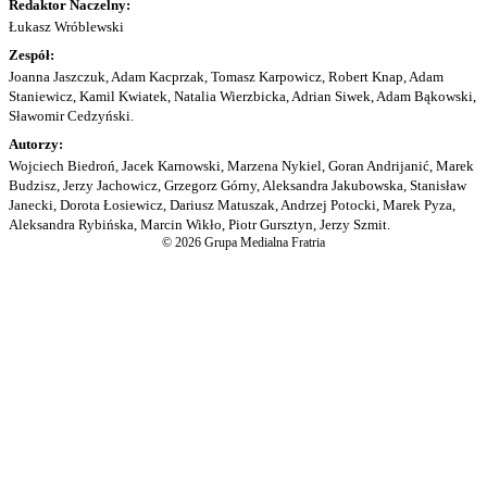
Redaktor Naczelny:
Łukasz Wróblewski
Zespół:
Joanna Jaszczuk, Adam Kacprzak, Tomasz Karpowicz, Robert Knap, Adam
Staniewicz, Kamil Kwiatek, Natalia Wierzbicka, Adrian Siwek, Adam Bąkowski,
Sławomir Cedzyński.
Autorzy:
Wojciech Biedroń, Jacek Karnowski, Marzena Nykiel, Goran Andrijanić, Marek
Budzisz, Jerzy Jachowicz, Grzegorz Górny, Aleksandra Jakubowska, Stanisław
Janecki, Dorota Łosiewicz, Dariusz Matuszak, Andrzej Potocki, Marek Pyza,
Aleksandra Rybińska, Marcin Wikło, Piotr Gursztyn, Jerzy Szmit.
© 2026 Grupa Medialna Fratria