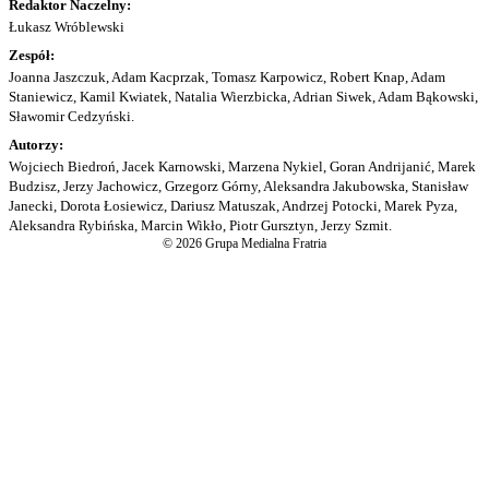
Redaktor Naczelny:
Łukasz Wróblewski
Zespół:
Joanna Jaszczuk, Adam Kacprzak, Tomasz Karpowicz, Robert Knap, Adam
Staniewicz, Kamil Kwiatek, Natalia Wierzbicka, Adrian Siwek, Adam Bąkowski,
Sławomir Cedzyński.
Autorzy:
Wojciech Biedroń, Jacek Karnowski, Marzena Nykiel, Goran Andrijanić, Marek
Budzisz, Jerzy Jachowicz, Grzegorz Górny, Aleksandra Jakubowska, Stanisław
Janecki, Dorota Łosiewicz, Dariusz Matuszak, Andrzej Potocki, Marek Pyza,
Aleksandra Rybińska, Marcin Wikło, Piotr Gursztyn, Jerzy Szmit.
© 2026 Grupa Medialna Fratria