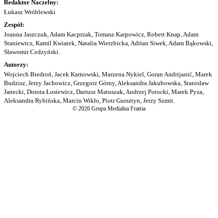
Redaktor Naczelny:
Łukasz Wróblewski
Zespół:
Joanna Jaszczuk, Adam Kacprzak, Tomasz Karpowicz, Robert Knap, Adam
Staniewicz, Kamil Kwiatek, Natalia Wierzbicka, Adrian Siwek, Adam Bąkowski,
Sławomir Cedzyński.
Autorzy:
Wojciech Biedroń, Jacek Karnowski, Marzena Nykiel, Goran Andrijanić, Marek
Budzisz, Jerzy Jachowicz, Grzegorz Górny, Aleksandra Jakubowska, Stanisław
Janecki, Dorota Łosiewicz, Dariusz Matuszak, Andrzej Potocki, Marek Pyza,
Aleksandra Rybińska, Marcin Wikło, Piotr Gursztyn, Jerzy Szmit.
© 2026 Grupa Medialna Fratria