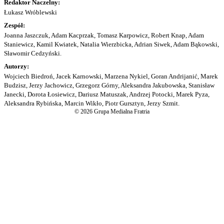
Redaktor Naczelny:
Łukasz Wróblewski
Zespół:
Joanna Jaszczuk, Adam Kacprzak, Tomasz Karpowicz, Robert Knap, Adam
Staniewicz, Kamil Kwiatek, Natalia Wierzbicka, Adrian Siwek, Adam Bąkowski,
Sławomir Cedzyński.
Autorzy:
Wojciech Biedroń, Jacek Karnowski, Marzena Nykiel, Goran Andrijanić, Marek
Budzisz, Jerzy Jachowicz, Grzegorz Górny, Aleksandra Jakubowska, Stanisław
Janecki, Dorota Łosiewicz, Dariusz Matuszak, Andrzej Potocki, Marek Pyza,
Aleksandra Rybińska, Marcin Wikło, Piotr Gursztyn, Jerzy Szmit.
© 2026 Grupa Medialna Fratria