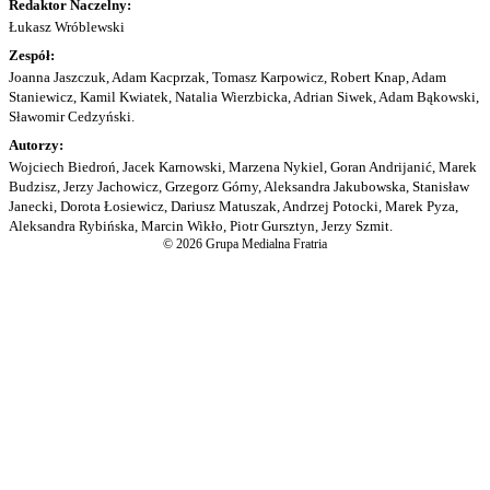
Redaktor Naczelny:
Łukasz Wróblewski
Zespół:
Joanna Jaszczuk, Adam Kacprzak, Tomasz Karpowicz, Robert Knap, Adam
Staniewicz, Kamil Kwiatek, Natalia Wierzbicka, Adrian Siwek, Adam Bąkowski,
Sławomir Cedzyński.
Autorzy:
Wojciech Biedroń, Jacek Karnowski, Marzena Nykiel, Goran Andrijanić, Marek
Budzisz, Jerzy Jachowicz, Grzegorz Górny, Aleksandra Jakubowska, Stanisław
Janecki, Dorota Łosiewicz, Dariusz Matuszak, Andrzej Potocki, Marek Pyza,
Aleksandra Rybińska, Marcin Wikło, Piotr Gursztyn, Jerzy Szmit.
© 2026 Grupa Medialna Fratria