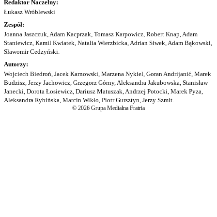
Redaktor Naczelny:
Łukasz Wróblewski
Zespół:
Joanna Jaszczuk, Adam Kacprzak, Tomasz Karpowicz, Robert Knap, Adam
Staniewicz, Kamil Kwiatek, Natalia Wierzbicka, Adrian Siwek, Adam Bąkowski,
Sławomir Cedzyński.
Autorzy:
Wojciech Biedroń, Jacek Karnowski, Marzena Nykiel, Goran Andrijanić, Marek
Budzisz, Jerzy Jachowicz, Grzegorz Górny, Aleksandra Jakubowska, Stanisław
Janecki, Dorota Łosiewicz, Dariusz Matuszak, Andrzej Potocki, Marek Pyza,
Aleksandra Rybińska, Marcin Wikło, Piotr Gursztyn, Jerzy Szmit.
© 2026 Grupa Medialna Fratria