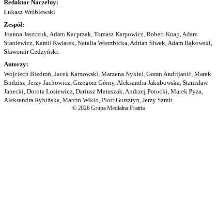
Redaktor Naczelny:
Łukasz Wróblewski
Zespół:
Joanna Jaszczuk, Adam Kacprzak, Tomasz Karpowicz, Robert Knap, Adam
Staniewicz, Kamil Kwiatek, Natalia Wierzbicka, Adrian Siwek, Adam Bąkowski,
Sławomir Cedzyński.
Autorzy:
Wojciech Biedroń, Jacek Karnowski, Marzena Nykiel, Goran Andrijanić, Marek
Budzisz, Jerzy Jachowicz, Grzegorz Górny, Aleksandra Jakubowska, Stanisław
Janecki, Dorota Łosiewicz, Dariusz Matuszak, Andrzej Potocki, Marek Pyza,
Aleksandra Rybińska, Marcin Wikło, Piotr Gursztyn, Jerzy Szmit.
© 2026 Grupa Medialna Fratria